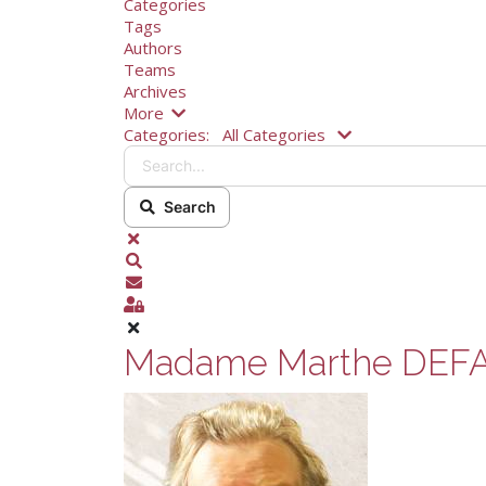
Categories
Tags
Authors
Teams
Archives
More
Search...
Categories:
All Categories
Search
x
Search
S'abonner aux annonces
Sign In
Madame Marthe DEF