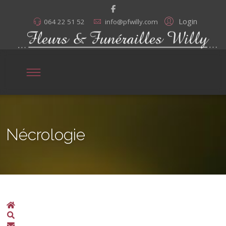
Login
064 22 51 52
info@pfwilly.com
Nécrologie
Home
Search
S'abonner aux annonces