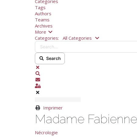
Categories
Tags
Authors
Teams
Archives
More
Search...
Categories:
All Categories
Search
x
Search
S'abonner aux annonces
Sign In
Imprimer
Madame Fabien
Nécrologie