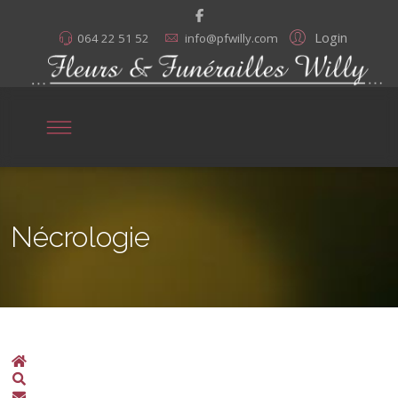
Login
064 22 51 52
info@pfwilly.com
Nécrologie
Home
Search
S'abonner aux annonces