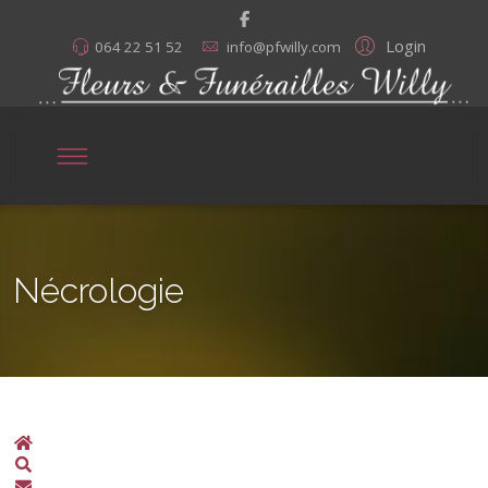
Login
064 22 51 52
info@pfwilly.com
Nécrologie
Home
Search
S'abonner aux annonces