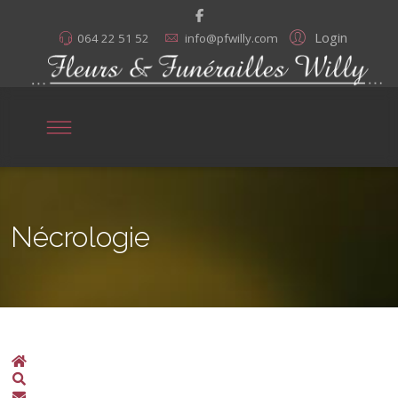
Login
064 22 51 52
info@pfwilly.com
Nécrologie
Home
Search
S'abonner aux annonces