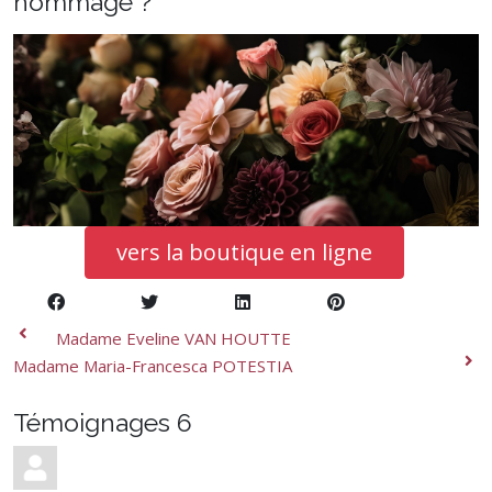
hommage ?
vers la boutique en ligne
Madame Eveline VAN HOUTTE
Madame Maria-Francesca POTESTIA
Témoignages
6