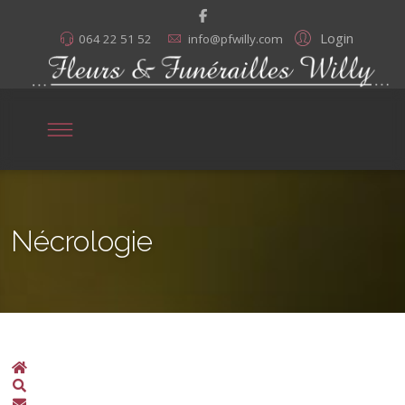
Login
064 22 51 52
info@pfwilly.com
Nécrologie
Home
Search
S'abonner aux annonces