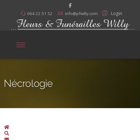
Login
064 22 51 52
info@pfwilly.com
Nécrologie
Home
Search
S'abonner aux annonces